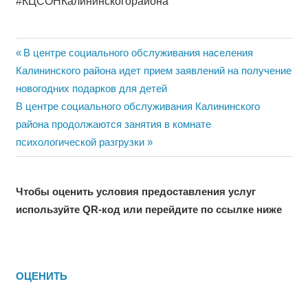
#КЦСОНКалининскогорайона
Навигация
Previous
В центре социального обслуживания населения
Post:
Калининского района идет прием заявлений на получение
по
новогодних подарков для детей
записям
Next
В центре социального обслуживания Калининского
Post:
района продолжаются занятия в комнате
психологической разгрузки
Чтобы оценить условия предоставления услуг
используйте QR-код или перейдите по ссылке ниже
ОЦЕНИТЬ