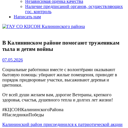
Независимая оценка качества
Наличие предписаний органов, осуществляющих
гос. контроль
Написать нам
В Калининском районе помогают труженикам
тыла и детям войны
07.05.2026
Социальные работники вместе с волонтёрами оказывают
бытовую помощь: убирают жилые помещения, приводят в
порядок придворовые участки, высаживают деревья и
цветники.
От всей души желаем вам, дорогие Ветераны, крепкого
здоровья, счастья, душевного тепла и долгих лет жизни!
#КЦСОНКалининскогоРайона
#НаследникиПобеды
Навигация
Previous
Калининский район присоединился к патриотической акции