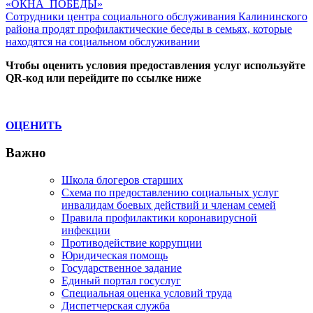
Post:
«ОКНА_ПОБЕДЫ»
по
Next
Сотрудники центра социального обслуживания Калининского
записям
Post:
района продят профилактические беседы в семьях, которые
находятся на социальном обслуживании
Чтобы оценить условия предоставления услуг используйте
QR-код или перейдите по ссылке ниже
ОЦЕНИТЬ
Важно
Школа блогеров старших
Схема по предоставлению социальных услуг
инвалидам боевых действий и членам семей
Правила профилактики коронавирусной
инфекции
Противодействие коррупции
Юридическая помощь
Государственное задание
Единый портал госуслуг
Специальная оценка условий труда
Диспетчерская служба