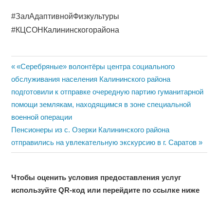
#ЗалАдаптивнойФизкультуры
#КЦСОНКалининскогорайона
Навигация
Previous
«Серебряные» волонтёры центра социального
Post:
обслуживания населения Калининского района
по
подготовили к отправке очередную партию гуманитарной
записям
помощи землякам, находящимся в зоне специальной
военной операции
Next
Пенсионеры из с. Озерки Калининского района
Post:
отправились на увлекательную экскурсию в г. Саратов
Чтобы оценить условия предоставления услуг
используйте QR-код или перейдите по ссылке ниже