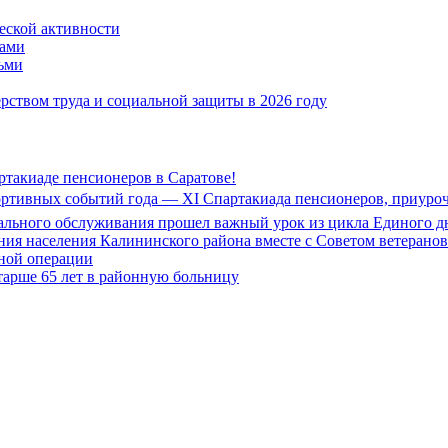
ской активности
дами
тьми
ством труда и социальной защиты в 2026 году
ртакиаде пенсионеров в Саратове!
портивных событий года — XI Спартакиада пенсионеров, приуро
иального обслуживания прошел важный урок из цикла Единого дн
ия населения Калининского района вместе с Советом ветерано
нной операции
тарше 65 лет в районную больницу