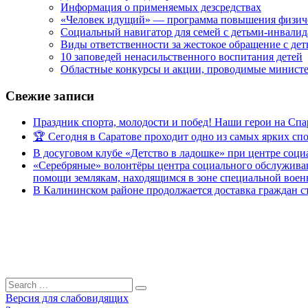
Информация о применяемых дезсредствах
«Человек идущий» — программа повышения физиче
Социальный навигатор для семей с детьми-инвали
Виды ответственности за жестокое обращение с де
10 заповедей ненасильственного воспитания детей
Областные конкурсы и акции, проводимые министер
Свежие записи
Праздник спорта, молодости и побед! Наши герои на Спа
🏆 Сегодня в Саратове проходит одно из самых ярких с
В досуговом клубе «Детство в ладошке» при центре соц
«Серебряные» волонтёры центра социального обслуживан
помощи землякам, находящимся в зоне специальной вое
В Калининском районе продолжается доставка граждан с
Search
Search
for:
Версия для слабовидящих