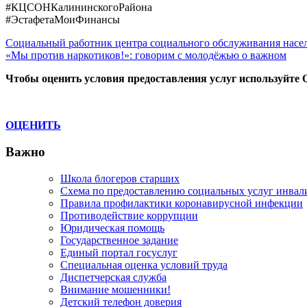
#КЦСОНКалининскогоРайона
#ЭстафетаМоиФинансы
Навигация
Previous
Социальный работник центра социального обслуживания насе
Post:
Next
«Мы против наркотиков!»: говорим с молодёжью о важном
по
Post:
Чтобы оценить условия предоставления услуг используйте 
записям
ОЦЕНИТЬ
Важно
Школа блогеров старших
Схема по предоставлению социальных услуг инвал
Правила профилактики коронавирусной инфекции
Противодействие коррупции
Юридическая помощь
Государственное задание
Единый портал госуслуг
Специальная оценка условий труда
Диспетчерская служба
Внимание мошенники!
Детский телефон доверия