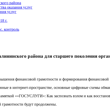
кого района
тва оказания услуг
ния услуг
18 г.
с. контроль
алининского района для старшего поколения орган
овышения финансовой грамотности и формирования финансовой к
анные в интернет-пространстве, основные цифровые схемы обман
памяткой ««ГОСУСЛУГИ»: Как заспознать взлом и как восстанов
й грамотности будут продолжены.