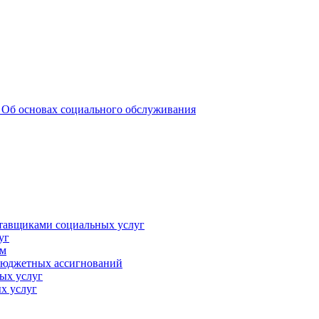
 _Об основах социального обслуживания
ставщиками социальных услуг
уг
ам
 бюджетных ассигнований
ых услуг
х услуг