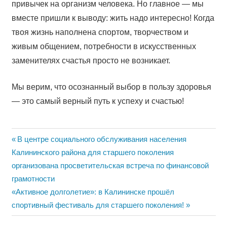
привычек на организм человека. Но главное — мы
вместе пришли к выводу: жить надо интересно! Когда
твоя жизнь наполнена спортом, творчеством и
живым общением, потребности в искусственных
заменителях счастья просто не возникает.
Мы верим, что осознанный выбор в пользу здоровья
— это самый верный путь к успеху и счастью!
Навигация
Previous
В центре социального обслуживания населения
Post:
Калининского района для старшего поколения
по
организована просветительская встреча по финансовой
записям
грамотности
Next
«Активное долголетие»: в Калининске прошёл
Post:
спортивный фестиваль для старшего поколения!