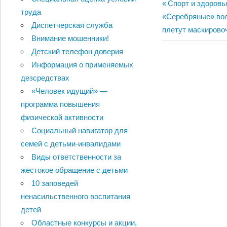
Навигац
Previous
Спорт и здоровь
труда
Next
Post:
«Серебряные» вол
по
Диспетчерская служба
Post:
плетут маскирово
Внимание мошенники!
записям
Детский телефон доверия
Информация о применяемых
дезсредствах
«Человек идущий» —
программа повышения
физической активности
Социальный навигатор для
семей с детьми-инвалидами
Виды ответственности за
жестокое обращение с детьми
10 заповедей
ненасильственного воспитания
детей
Областные конкурсы и акции,