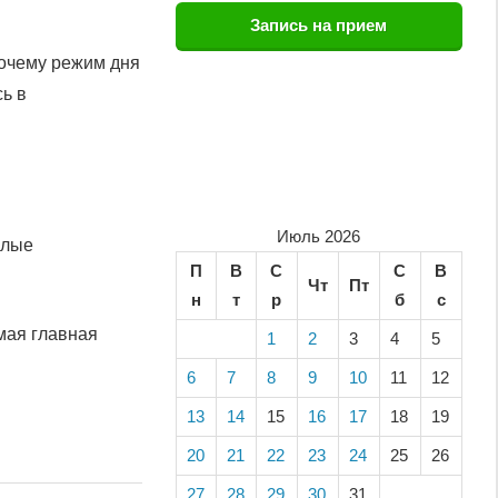
Запись на прием
почему режим дня
ь в
Июль 2026
ёлые
П
В
С
С
В
Чт
Пт
н
т
р
б
с
мая главная
1
2
3
4
5
6
7
8
9
10
11
12
13
14
15
16
17
18
19
20
21
22
23
24
25
26
27
28
29
30
31