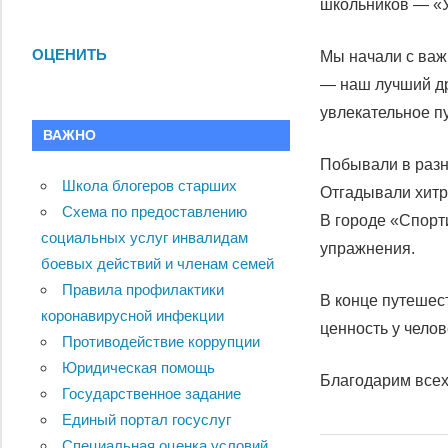
школьников — «У
ОЦЕНИТЬ
Мы начали с важ
— наш лучший др
увлекательное п
ВАЖНО
Побывали в разн
Школа блогеров старших
Отгадывали хитр
Схема по предоставлению
В городе «Спорт
социальных услуг инвалидам
упражнения.
боевых действий и членам семей
Правила профилактики
В конце путешес
коронавирусной инфекции
ценность у челов
Противодействие коррупции
Юридическая помощь
Благодарим всех 
Государственное задание
Единый портал госуслуг
Специальная оценка условий