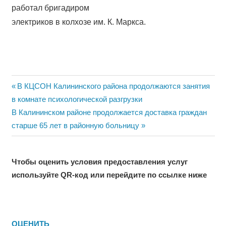
работал бригадиром
электриков в колхозе им. К. Маркса.
Навигация
Previous
В КЦСОН Калининского района продолжаются занятия
Post:
в комнате психологической разгрузки
по
Next
В Калининском районе продолжается доставка граждан
записям
Post:
старше 65 лет в районную больницу
Чтобы оценить условия предоставления услуг
используйте QR-код или перейдите по ссылке ниже
ОЦЕНИТЬ