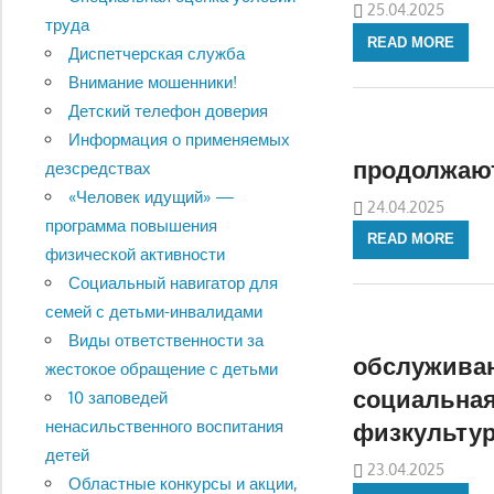
25.04.2025
труда
READ MORE
Диспетчерская служба
Внимание мошенники!
Детский телефон доверия
Информация о применяемых
продолжают
дезсредствах
«Человек идущий» —
24.04.2025
программа повышения
READ MORE
физической активности
Социальный навигатор для
семей с детьми-инвалидами
Виды ответственности за
обслуживан
жестокое обращение с детьми
социальная
10 заповедей
ненасильственного воспитания
физкульту
детей
23.04.2025
Областные конкурсы и акции,