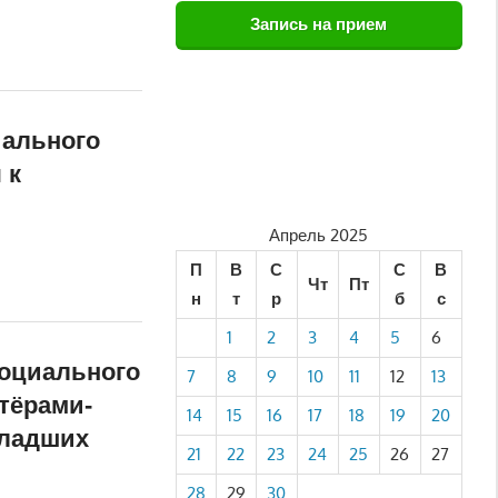
Запись на прием
иального
 к
Апрель 2025
П
В
С
С
В
Чт
Пт
н
т
р
б
с
1
2
3
4
5
6
оциального
7
8
9
10
11
12
13
тёрами-
14
15
16
17
18
19
20
младших
21
22
23
24
25
26
27
28
29
30