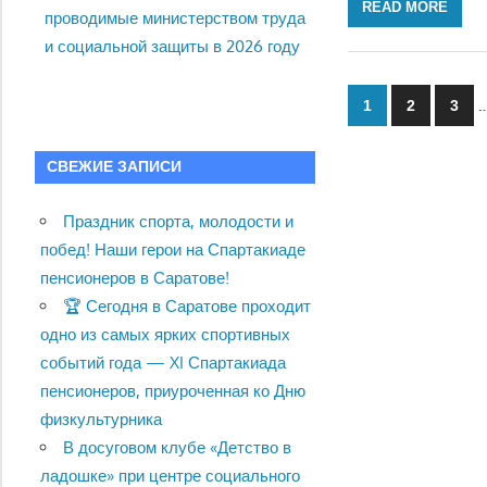
READ MORE
проводимые министерством труда
и социальной защиты в 2026 году
Пагинац
1
2
3
записей
СВЕЖИЕ ЗАПИСИ
Праздник спорта, молодости и
побед! Наши герои на Спартакиаде
пенсионеров в Саратове!
🏆 Сегодня в Саратове проходит
одно из самых ярких спортивных
событий года — XI Спартакиада
пенсионеров, приуроченная ко Дню
физкультурника
В досуговом клубе «Детство в
ладошке» при центре социального