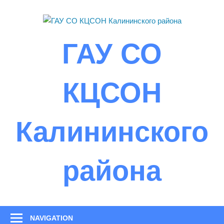
Skip
to
content
ГАУ СО
КЦСОН
Калининского
района
NAVIGATION