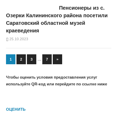
Пенсионеры из с.
Озерки Калининского района посетили
Саратовский областной музей
краеведения
25.10.2023
Пагинация
…
Next
1
2
3
7
»
Posts
записей
Чтобы оценить условия предоставления услуг
используйте QR-код или перейдите по ссылке ниже
ОЦЕНИТЬ