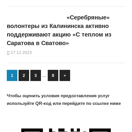
«Серебряные»
волонтеры из Калининска активно
поддерживают акцию «С теплом из
Саратова в Сватово»
27.11.2023
Пагинация
…
Next
1
2
3
8
»
Posts
записей
Чтобы оценить условия предоставления услуг
используйте QR-код или перейдите по ссылке ниже