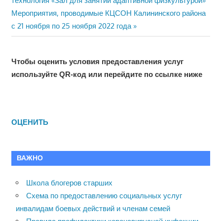
технология «Зал для занятий адаптивной физкультурой»
по
Next
Мероприятия, проводимые КЦСОН Калининского района
Post:
записям
с 21 ноября по 25 ноября 2022 года
Чтобы оценить условия предоставления услуг
используйте QR-код или перейдите по ссылке ниже
ОЦЕНИТЬ
ВАЖНО
Школа блогеров старших
Схема по предоставлению социальных услуг
инвалидам боевых действий и членам семей