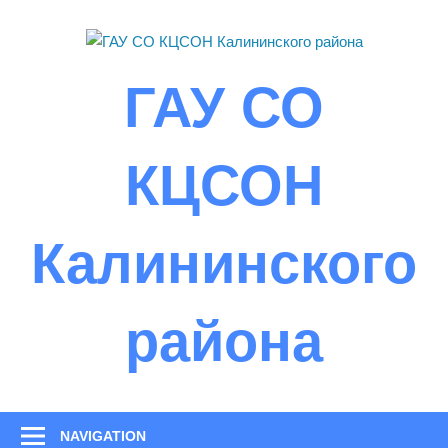
Skip
to
content
ГАУ СО
КЦСОН
Калининского
района
NAVIGATION