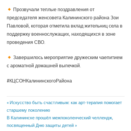
Прозвучали теплые поздравления от
председателя женсовета Калининского района Зои
Павловой, которая отметила вклад жительниц села в
поддержку военнослужащих, находящихся в зоне
проведения СВО.
Завершилось мероприятие дружеским чаепитием
с ароматной домашней выпечкой.
#КЦСОНКалининскогоРайона
Previous
Навигация
Искусство быть счастливым: как арт-терапия помогает
Post:
старшему поколению
по
Next
В Калининске прошёл межпоколенческий челлендж,
Post:
записям
посвященный Дню защиты детей