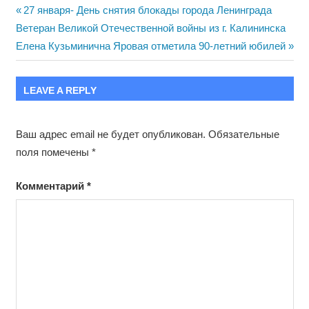
Навигация
Previous
27 января- День снятия блокады города Ленинграда
Next
Post:
Ветеран Великой Отечественной войны из г. Калининска
по
Post:
Елена Кузьминична Яровая отметила 90-летний юбилей
записям
LEAVE A REPLY
Ваш адрес email не будет опубликован.
Обязательные
поля помечены
*
Комментарий
*