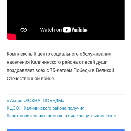
Комплексный центр социального обслуживания
населения Калининского района от всей души
поздравляет всех с 75-летием Победы в Великой
Отечественной войне.
Навигация
Previous
Акция «#ОКНА_ПОБЕДЫ»
Next
Post:
КЦСОН Калининского района получил
по
Post:
благотворительную помощь в виде защитных масок
записям