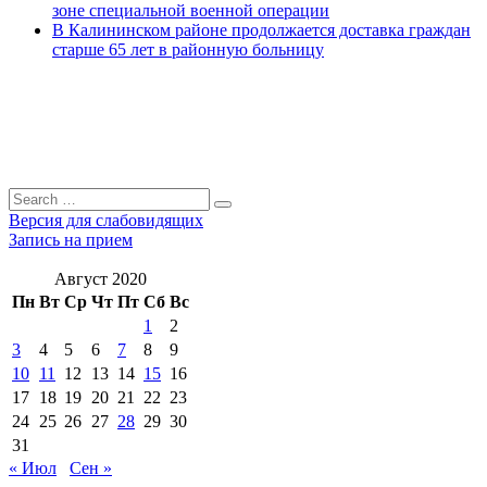
зоне специальной военной операции
В Калининском районе продолжается доставка граждан
старше 65 лет в районную больницу
Search
Search
for:
Версия для слабовидящих
Запись на прием
Август 2020
Пн
Вт
Ср
Чт
Пт
Сб
Вс
1
2
3
4
5
6
7
8
9
10
11
12
13
14
15
16
17
18
19
20
21
22
23
24
25
26
27
28
29
30
31
« Июл
Сен »