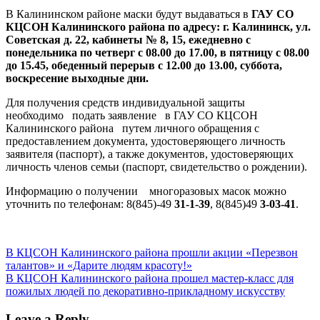
В Калининском районе маски будут выдаваться в
ГАУ СО
КЦСОН Калининского района по адресу:
г. Калининск, ул.
Советская д. 22, кабинеты № 8, 15, ежедневно с
понедельника по четверг с 08.00 до 17.00, в пятницу с 08.00
до 15.45, обеденный перерыв с 12.00 до 13.00, суббота,
воскресение выходные дни.
Для получения средств индивидуальной защиты
необходимо подать заявление в ГАУ СО КЦСОН
Калининского района путем личного обращения с
предоставлением документа, удостоверяющего личность
заявителя (паспорт), а также документов, удостоверяющих
личность членов семьи (паспорт, свидетельство о рождении).
Информацию о получении многоразовых масок можно
уточнить по телефонам: 8(845)-49
31-1-39
, 8(845)49
3-03-41
.
Навигация
Previous
В КЦСОН Калининского района прошли акции «Перезвон
Post:
талантов» и «Дарите людям красоту!»
по
Next
В КЦСОН Калининского района прошел мастер-класс для
записям
Post:
пожилых людей по декоративно-прикладному искусству
Leave a Reply