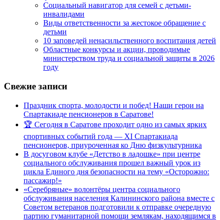
Социальный навигатор для семей с детьми-
инвалидами
Виды ответственности за жестокое обращение с
детьми
10 заповедей ненасильственного воспитания детей
Областные конкурсы и акции, проводимые
министерством труда и социальной защиты в 2026
году
Свежие записи
Праздник спорта, молодости и побед! Наши герои на
Спартакиаде пенсионеров в Саратове!
🏆 Сегодня в Саратове проходит одно из самых ярких
спортивных событий года — XI Спартакиада
пенсионеров, приуроченная ко Дню физкультурника
В досуговом клубе «Детство в ладошке» при центре
социального обслуживания прошел важный урок из
цикла Единого дня безопасности на тему «Осторожно:
пассажир!»
«Серебряные» волонтёры центра социального
обслуживания населения Калининского района вместе с
Советом ветеранов подготовили к отправке очередную
партию гуманитарной помощи землякам, находящимся в