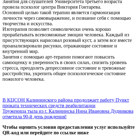
Занятия для слушателей Университета третьего возраста
провела психолог центра Виктория Гонтарева.
Основной целью такой терапии является гармонизация
личности через самовыражение, и познание себя с помощью
творчества и искусства.
Изотерапия позволяет символически очень хорошо
прорабатывать всевозможные эмоции человека. Каждый из
присутствующих нарисовал розовый куст, а затем все вместе
проанализировали рисунки, отражающие состояние и
внутренний мир.
Занятия с помощью арт-терапии помогают повысить
самооценку и уверенность в своих силах, снизить уровень
стресса, преодолеть депрессивное состояние и тревожные
расстройства, укрепить общее психологическое состояние
пожилого человека.
Навигация
Previous
В КЦСОН Калининского района продолжает работу Пункт
Post:
проката технических средств реабилитации
по
Next
Труженица тыла из г. Калининска Нина Ивановна Дудникова
записям
Post:
отметила 90-й день рождения!
Чтобы оценить условия предоставления услуг используйте
QR-код или перейдите по ссылке ниже