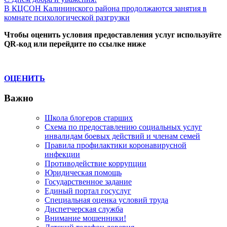
Навигация
Post:
Next
В КЦСОН Калининского района продолжаются занятия в
по
Post:
комнате психологической разгрузки
записям
Чтобы оценить условия предоставления услуг используйте
QR-код или перейдите по ссылке ниже
ОЦЕНИТЬ
Важно
Школа блогеров старших
Схема по предоставлению социальных услуг
инвалидам боевых действий и членам семей
Правила профилактики коронавирусной
инфекции
Противодействие коррупции
Юридическая помощь
Государственное задание
Единый портал госуслуг
Специальная оценка условий труда
Диспетчерская служба
Внимание мошенники!